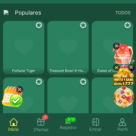
¡Bono VIP de hasta
170,000!
Populares
TODOS
🎁 ¡Invita y gana más de MXN
1,000 + 1.5%
de comisión por ap
🔥 ¡La suerte se une con la habilidad! Juega en
Chido77.mx
y c
🚀 ¡Recarga hoy y reclama al instante tu bono extra del
300%
!
Termina en
01:05:39
Fortune Tiger
Treasure Bowl X-Huge
Gates of Olympus
2
3-17
Registro
Fortune Ox
Fortune Rabbit
Sugar Rush 1000
Inicio
Entrar
Perfil
Ofertas