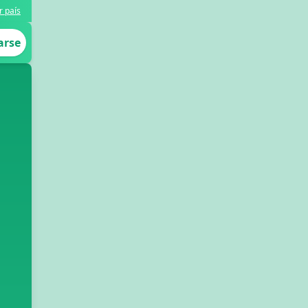
r país
arse