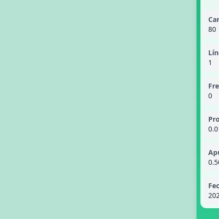
Car
80
Lín
1
Fre
0
Pro
0.
Ap
0.5
Fe
20